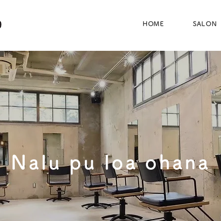
ohana
HOME
SALON
Nalu pu loa ohana