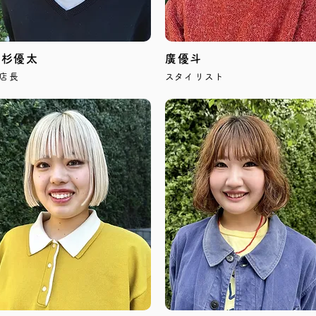
上杉優太
廣優斗
店長
​スタイリスト